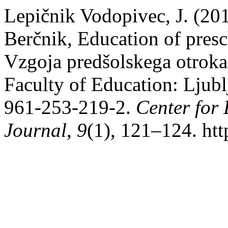
Lepičnik Vodopivec, J. (20
Berčnik, Education of presc
Vzgoja predšolskega otroka)
Faculty of Education: Ljub
961-253-219-2.
Center for 
Journal
,
9
(1), 121–124. htt